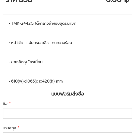
TMK-2442G โต๊ะกลางสำหรับชุดรับแขก
หน้าโต๊ะ : แผ่นกระจกสีชา ทนความร้อน
ขาเหล็กชุบโครเมี่ยม
610(w)x1065(d)x420(h) mm.
แบบฟอร์มสั่งซื้อ
ชื่อ
*
นามสกุล
*