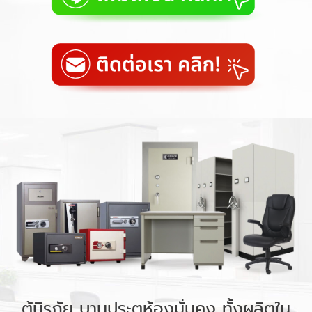
ตู้นิรภัย บานประตูห้องมั่นคง ทั้งผลิตใน