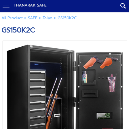
All Product
>
SAFE
>
Taiyo
> GS150K2C
GS150K2C